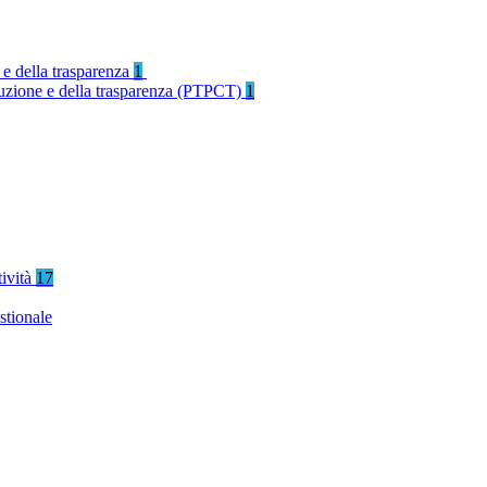
 e della trasparenza
1
rruzione e della trasparenza (PTPCT)
1
tività
17
stionale