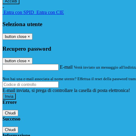
-
Entra con SPID
Entra con CIE
Seleziona utente
button close
×
Recupero password
button close
×
E-mail
Verrà inviato un messaggio all'indirizz
Non hai una e-mail associata al nome utente? Effettua il reset della password tram
E-mail inviata, si prega di controllare la casella di posta elettronica!
Errore
Chiudi
Successo
Chiudi
Informazione