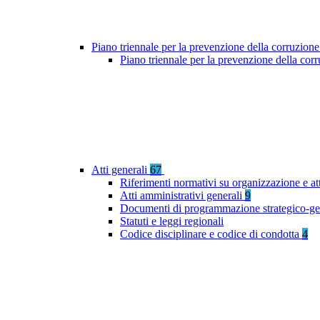
Piano triennale per la prevenzione della corruzione
Piano triennale per la prevenzione della co
Atti generali
67
Riferimenti normativi su organizzazione e at
Atti amministrativi generali
9
Documenti di programmazione strategico-ge
Statuti e leggi regionali
Codice disciplinare e codice di condotta
4