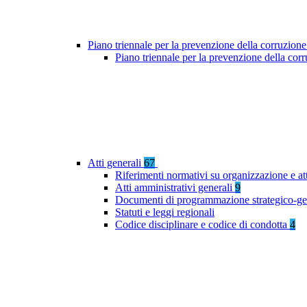
Piano triennale per la prevenzione della corruzione
Piano triennale per la prevenzione della co
Atti generali
67
Riferimenti normativi su organizzazione e at
Atti amministrativi generali
9
Documenti di programmazione strategico-ge
Statuti e leggi regionali
Codice disciplinare e codice di condotta
4