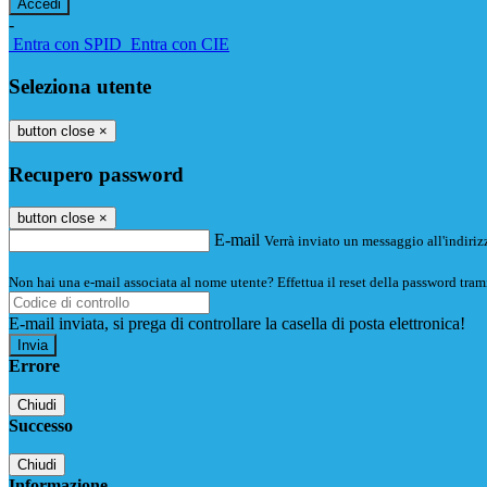
-
Entra con SPID
Entra con CIE
Seleziona utente
button close
×
Recupero password
button close
×
E-mail
Verrà inviato un messaggio all'indirizz
Non hai una e-mail associata al nome utente? Effettua il reset della password tram
E-mail inviata, si prega di controllare la casella di posta elettronica!
Errore
Chiudi
Successo
Chiudi
Informazione