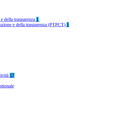
 e della trasparenza
1
rruzione e della trasparenza (PTPCT)
1
tività
17
stionale