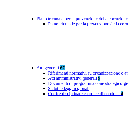
Piano triennale per la prevenzione della corruzione
Piano triennale per la prevenzione della co
Atti generali
67
Riferimenti normativi su organizzazione e at
Atti amministrativi generali
9
Documenti di programmazione strategico-ge
Statuti e leggi regionali
Codice disciplinare e codice di condotta
4