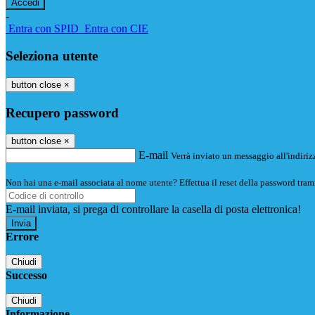
-
Entra con SPID
Entra con CIE
Seleziona utente
button close
×
Recupero password
button close
×
E-mail
Verrà inviato un messaggio all'indirizz
Non hai una e-mail associata al nome utente? Effettua il reset della password tram
E-mail inviata, si prega di controllare la casella di posta elettronica!
Errore
Chiudi
Successo
Chiudi
Informazione