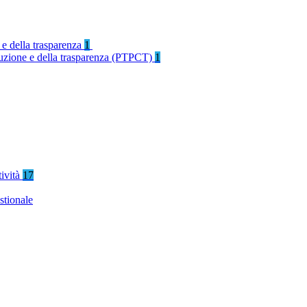
 e della trasparenza
1
rruzione e della trasparenza (PTPCT)
1
tività
17
stionale