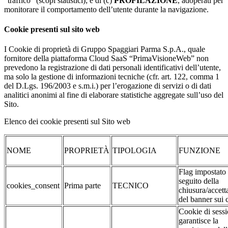
“traffico” (scopi statistici); e di (c)
PROFILAZIONE
, adoperati per
monitorare il comportamento dell’utente durante la navigazione.
Cookie presenti sul sito web
I Cookie di proprietà di Gruppo Spaggiari Parma S.p.A., quale
fornitore della piattaforma Cloud SaaS “PrimaVisioneWeb” non
prevedono la registrazione di dati personali identificativi dell’utente,
ma solo la gestione di informazioni tecniche (cfr. art. 122, comma 1
del D.Lgs. 196/2003 e s.m.i.) per l’erogazione di servizi o di dati
analitici anonimi al fine di elaborare statistiche aggregate sull’uso del
Sito.
Elenco dei cookie presenti sul Sito web
NOME
PROPRIETÀ
TIPOLOGIA
FUNZIONE
Flag impostato
seguito della
cookies_consent
Prima parte
TECNICO
chiusura/accett
del banner sui 
Cookie di sessi
garantisce la