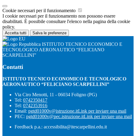
Cookie necessari per il funzionamento
I cookie necessari per il funzionamento non possono essere
disabilitati. È possibile consultare l'elenco nella pagina della cookie
policy.
Accetta tutti
Salva le preferenze
ISTITUTO TECNICO ECONOMICO E
TECNOLOGICO AERONAUTICO “FELICIANO
SCARPELLINI”
Contatti
ISTITUTO TECNICO ECONOMICO E TECNOLOGICO
AERONAUTICO “FELICIANO SCARPELLINI”
Via Ciro Menotti, 11 - 06034 Foligno (PG)
Tel:
0742350417
Tel:
0742353916
Email:
pgtd01000v@istruzione.it
Link per inviare una mail
PEC:
pgtd01000v@pec.istruzione.it
Link per inviare una mail
Feedback p.a.: accessibilita@itescarpellini.edu.it