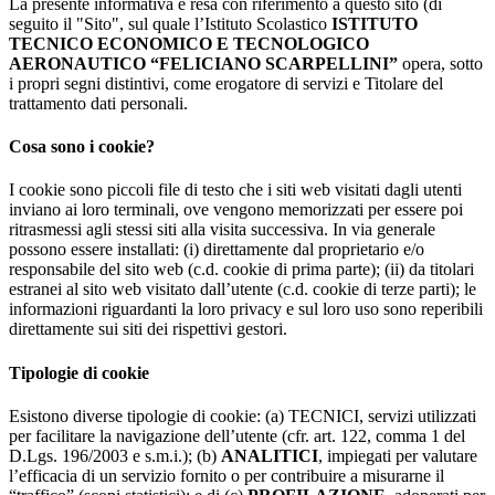
La presente informativa è resa con riferimento a questo sito (di
seguito il "Sito", sul quale l’Istituto Scolastico
ISTITUTO
TECNICO ECONOMICO E TECNOLOGICO
AERONAUTICO “FELICIANO SCARPELLINI”
opera, sotto
i propri segni distintivi, come erogatore di servizi e Titolare del
trattamento dati personali.
Cosa sono i cookie?
I cookie sono piccoli file di testo che i siti web visitati dagli utenti
inviano ai loro terminali, ove vengono memorizzati per essere poi
ritrasmessi agli stessi siti alla visita successiva. In via generale
possono essere installati: (i) direttamente dal proprietario e/o
responsabile del sito web (c.d. cookie di prima parte); (ii) da titolari
estranei al sito web visitato dall’utente (c.d. cookie di terze parti); le
informazioni riguardanti la loro privacy e sul loro uso sono reperibili
direttamente sui siti dei rispettivi gestori.
Tipologie di cookie
Esistono diverse tipologie di cookie: (a) TECNICI, servizi utilizzati
per facilitare la navigazione dell’utente (cfr. art. 122, comma 1 del
D.Lgs. 196/2003 e s.m.i.); (b)
ANALITICI
, impiegati per valutare
l’efficacia di un servizio fornito o per contribuire a misurarne il