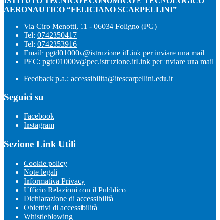
ISTITUTO TECNICO ECONOMICO E TECNOLOGICO
AERONAUTICO “FELICIANO SCARPELLINI”
Via Ciro Menotti, 11 - 06034 Foligno (PG)
Tel:
0742350417
Tel:
0742353916
Email:
pgtd01000v@istruzione.it
Link per inviare una mail
PEC:
pgtd01000v@pec.istruzione.it
Link per inviare una mail
Feedback p.a.: accessibilita@itescarpellini.edu.it
Seguici su
Facebook
Instagram
Sezione Link Utili
Cookie policy
Note legali
Informativa Privacy
Ufficio Relazioni con il Pubblico
Dichiarazione di accessibilità
Obiettivi di accessibilità
Whistleblowing