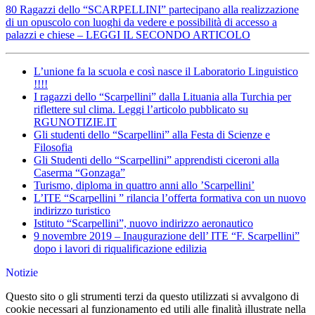
80 Ragazzi dello “SCARPELLINI” partecipano alla realizzazione
di un opuscolo con luoghi da vedere e possibilità di accesso a
palazzi e chiese – LEGGI IL SECONDO ARTICOLO
L’unione fa la scuola e così nasce il Laboratorio Linguistico
!!!!
I ragazzi dello “Scarpellini” dalla Lituania alla Turchia per
riflettere sul clima. Leggi l’articolo pubblicato su
RGUNOTIZIE.IT
Gli studenti dello “Scarpellini” alla Festa di Scienze e
Filosofia
Gli Studenti dello “Scarpellini” apprendisti ciceroni alla
Caserma “Gonzaga”
Turismo, diploma in quattro anni allo ’Scarpellini’
L’ITE “Scarpellini ” rilancia l’offerta formativa con un nuovo
indirizzo turistico
Istituto “Scarpellini”, nuovo indirizzo aeronautico
9 novembre 2019 – Inaugurazione dell’ ITE “F. Scarpellini”
dopo i lavori di riqualificazione edilizia
Notizie
Questo sito o gli strumenti terzi da questo utilizzati si avvalgono di
cookie necessari al funzionamento ed utili alle finalità illustrate nella