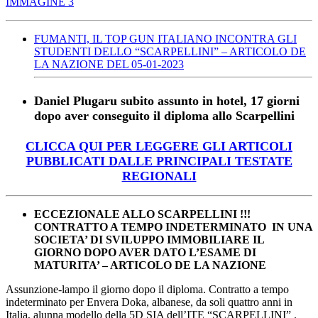
IMMAGINE 3
FUMANTI, IL TOP GUN ITALIANO INCONTRA GLI
STUDENTI DELLO “SCARPELLINI” – ARTICOLO DE
LA NAZIONE DEL 05-01-2023
Daniel Plugaru subito assunto in hotel, 17 giorni
dopo aver conseguito il diploma allo Scarpellini
CLICCA QUI PER LEGGERE GLI ARTICOLI
PUBBLICATI DALLE PRINCIPALI TESTATE
REGIONALI
ECCEZIONALE ALLO SCARPELLINI !!!
CONTRATTO A TEMPO INDETERMINATO
IN UNA
SOCIETA’ DI SVILUPPO IMMOBILIARE
IL
GIORNO DOPO AVER DATO L’ESAME DI
MATURITA’ – ARTICOLO DE LA NAZIONE
Assunzione-lampo il giorno dopo il diploma. Contratto a tempo
indeterminato per Envera Doka, albanese, da soli quattro anni in
Italia, alunna modello della 5D SIA dell’ITE “SCARPELLINI” .