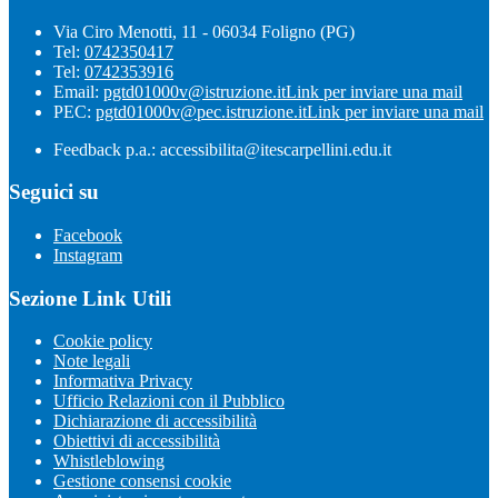
Via Ciro Menotti, 11 - 06034 Foligno (PG)
Tel:
0742350417
Tel:
0742353916
Email:
pgtd01000v@istruzione.it
Link per inviare una mail
PEC:
pgtd01000v@pec.istruzione.it
Link per inviare una mail
Feedback p.a.: accessibilita@itescarpellini.edu.it
Seguici su
Facebook
Instagram
Sezione Link Utili
Cookie policy
Note legali
Informativa Privacy
Ufficio Relazioni con il Pubblico
Dichiarazione di accessibilità
Obiettivi di accessibilità
Whistleblowing
Gestione consensi cookie