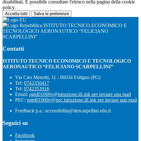
disabilitati. È possibile consultare l'elenco nella pagina della cookie
policy.
Accetta tutti
Salva le preferenze
ISTITUTO TECNICO ECONOMICO E
TECNOLOGICO AERONAUTICO “FELICIANO
SCARPELLINI”
Contatti
ISTITUTO TECNICO ECONOMICO E TECNOLOGICO
AERONAUTICO “FELICIANO SCARPELLINI”
Via Ciro Menotti, 11 - 06034 Foligno (PG)
Tel:
0742350417
Tel:
0742353916
Email:
pgtd01000v@istruzione.it
Link per inviare una mail
PEC:
pgtd01000v@pec.istruzione.it
Link per inviare una mail
Feedback p.a.: accessibilita@itescarpellini.edu.it
Seguici su
Facebook
Instagram