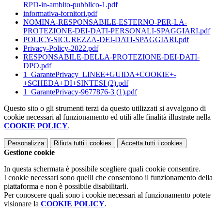
RPD-in-ambito-pubblico-1.pdf
informativa-fornitori.pdf
NOMINA-RESPONSABILE-ESTERNO-PER-LA-
PROTEZIONE-DEI-DATI-PERSONALI-SPAGGIARI.pdf
POLICY-SICUREZZA-DEI-DATI-SPAGGIARI.pdf
Privacy-Policy-2022.pdf
RESPONSABILE-DELLA-PROTEZIONE-DEI-DATI-
DPO.pdf
1_GarantePrivacy_LINEE+GUIDA+COOKIE+-
+SCHEDA+DI+SINTESI (2).pdf
1_GarantePrivacy-9677876-3 (1).pdf
Questo sito o gli strumenti terzi da questo utilizzati si avvalgono di
cookie necessari al funzionamento ed utili alle finalità illustrate nella
COOKIE POLICY
.
Personalizza
Rifiuta tutti
i cookies
Accetta tutti
i cookies
Gestione cookie
In questa schermata è possibile scegliere quali cookie consentire.
I cookie necessari sono quelli che consentono il funzionamento della
piattaforma e non è possibile disabilitarli.
Per conoscere quali sono i cookie necessari al funzionamento potete
visionare la
COOKIE POLICY
.