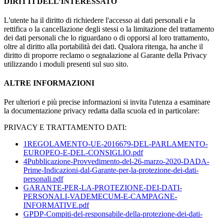
DIRITTI DELL’INTERESSATO
L'utente ha il diritto di richiedere l'accesso ai dati personali e la
rettifica o la cancellazione degli stessi o la limitazione del trattamento
dei dati personali che lo riguardano o di opporsi al loro trattamento,
oltre al diritto alla portabilità dei dati. Qualora ritenga, ha anche il
diritto di proporre reclamo o segnalazione al Garante della Privacy
utilizzando i moduli presenti sul suo sito.
ALTRE INFORMAZIONI
Per ulteriori e più precise informazioni si invita l'utenza a esaminare
la documentazione privacy redatta dalla scuola ed in particolare:
PRIVACY E TRATTAMENTO DATI:
1REGOLAMENTO-UE-2016679-DEL-PARLAMENTO-
EUROPEO-E-DEL-CONSIGLIO.pdf
4Pubblicazione-Provvedimento-del-26-marzo-2020-DADA-
Prime-Indicazioni-dal-Garante-per-la-protezione-dei-dati-
personali.pdf
GARANTE-PER-LA-PROTEZIONE-DEI-DATI-
PERSONALI-VADEMECUM-E-CAMPAGNE-
INFORMATIVE.pdf
GPDP-Compiti-del-responsabile-della-protezione-dei-dati-