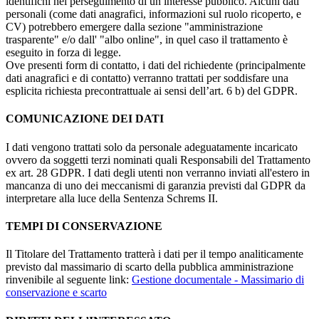
identifichi nel perseguimento di un interesse pubblico. Alcuni dati
personali (come dati anagrafici, informazioni sul ruolo ricoperto, e
CV) potrebbero emergere dalla sezione "amministrazione
trasparente" e/o dall' "albo online", in quel caso il trattamento è
eseguito in forza di legge.
Ove presenti form di contatto, i dati del richiedente (principalmente
dati anagrafici e di contatto) verranno trattati per soddisfare una
esplicita richiesta precontrattuale ai sensi dell’art. 6 b) del GDPR.
COMUNICAZIONE DEI DATI
I dati vengono trattati solo da personale adeguatamente incaricato
ovvero da soggetti terzi nominati quali Responsabili del Trattamento
ex art. 28 GDPR. I dati degli utenti non verranno inviati all'estero in
mancanza di uno dei meccanismi di garanzia previsti dal GDPR da
interpretare alla luce della Sentenza Schrems II.
TEMPI DI CONSERVAZIONE
Il Titolare del Trattamento tratterà i dati per il tempo analiticamente
previsto dal massimario di scarto della pubblica amministrazione
rinvenibile al seguente link:
Gestione documentale - Massimario di
conservazione e scarto