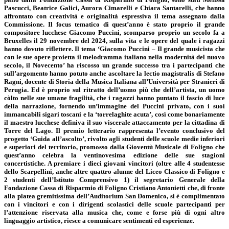
Pascucci, Beatrice Galici, Aurora Cimarelli e Chiara Santarelli, che hanno
affrontato con creatività e originalità espressiva il tema assegnato dalla
Commissione. Il focus tematico di quest’anno è stato proprio il grande
compositore lucchese Giacomo Puccini, scomparso proprio un secolo fa a
Bruxelles il 29 novembre del 2024, sulla vita e le opere del quale i ragazzi
hanno dovuto riflettere. Il tema ‘Giacomo Puccini – Il grande musicista che
con le sue opere proietta il melodramma italiano nella modernità del nuovo
secolo, il Novecento’ ha riscosso un grande successo tra i partecipanti che
sull’argomento hanno potuto anche ascoltare la lectio magistralis di Stefano
Ragni, docente di Storia della Musica Italiana all’Università per Stranieri di
Perugia. Ed è proprio sul ritratto dell’uomo più che dell’artista, un uomo
còlto nelle sue umane fragilità, che i ragazzi hanno puntato il fascio di luce
della narrazione, fornendo un’immagine del Puccini privato, con i suoi
immancabili sigari toscani e la ‘torrelaghite acuta’, così come bonariamente
il maestro lucchese definiva il suo viscerale attaccamento per la cittadina di
Torre del Lago. Il premio letterario rappresenta l’evento conclusivo del
progetto ‘Guida all’ascolto’, rivolto agli studenti delle scuole medie inferiori
e superiori del territorio, promosso dalla Gioventù Musicale di Foligno che
quest’anno celebra la ventinovesima edizione delle sue stagioni
concertistiche. A premiare i dieci giovani vincitori (oltre alle 4 studentesse
dello Scarpellini, anche altre quattro alunne del Liceo Classico di Foligno e
2 studenti dell’Istituto Comprensivo 1) il segretario Generale della
Fondazione Cassa di Risparmio di Foligno Cristiano Antonietti che, di fronte
alla platea gremitissima dell’Auditorium San Domenico, si è complimentato
con i vincitori e con i dirigenti scolastici delle scuole partecipanti per
l’attenzione riservata alla musica che, come e forse più di ogni altro
linguaggio artistico, riesce a comunicare sentimenti ed esperienze.