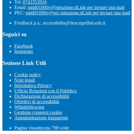
Tel:
0742353916
Email:
pgtd01000v@istruzione.it
Link per inviare una mail
PEC:
pgtd01000v@pec.istruzione.it
Link per inviare una mail
Feedback p.a.: accessibilita@itescarpellini.edu.it
Seguici su
Facebook
Instagram
Sezione Link Utili
Cookie policy
Note legali
Informativa Privacy
Ufficio Relazioni con il Pubblico
Dichiarazione di accessibilità
Obiettivi di accessibilità
Whistleblowing
Gestione consensi cookie
Amministrazione trasparente
Pagina visualizzata
798
volte