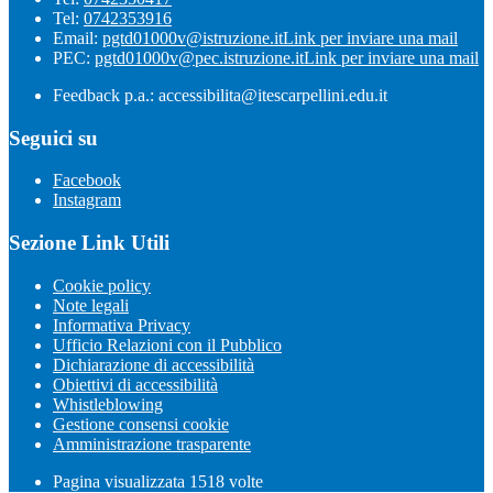
Tel:
0742353916
Email:
pgtd01000v@istruzione.it
Link per inviare una mail
PEC:
pgtd01000v@pec.istruzione.it
Link per inviare una mail
Feedback p.a.: accessibilita@itescarpellini.edu.it
Seguici su
Facebook
Instagram
Sezione Link Utili
Cookie policy
Note legali
Informativa Privacy
Ufficio Relazioni con il Pubblico
Dichiarazione di accessibilità
Obiettivi di accessibilità
Whistleblowing
Gestione consensi cookie
Amministrazione trasparente
Pagina visualizzata
1518
volte