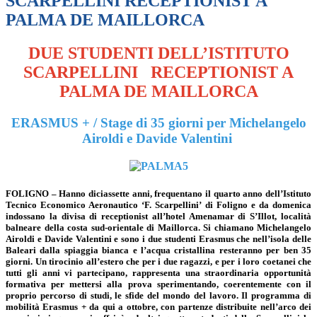
SCARPELLINI RECEPTIONIST A
PALMA DE MAILLORCA
DUE STUDENTI DELL’ISTITUTO
SCARPELLINI
RECEPTIONIST A
PALMA DE MAILLORCA
ERASMUS +
/ Stage di 35 giorni per Michelangelo
Airoldi e Davide Valentini
FOLIGNO – Hanno diciassette anni, frequentano il quarto anno dell’Istituto
Tecnico Economico Aeronautico ‘F. Scarpellini’ di Foligno e da domenica
indossano la divisa di receptionist all’hotel Amenamar di S’Illot, località
balneare della costa sud-orientale di Maillorca. Si chiamano
Michelangelo
Airoldi
e
Davide Valentini
e sono i due studenti Erasmus che nell’isola delle
Baleari dalla spiaggia bianca e l’acqua cristallina resteranno per ben 35
giorni. Un tirocinio all’estero che per i due ragazzi, e per i loro coetanei che
tutti gli anni vi partecipano, rappresenta una straordinaria opportunità
formativa per mettersi alla prova sperimentando, coerentemente con il
proprio percorso di studi, le sfide del mondo del lavoro. Il programma di
mobilità Erasmus + da qui a ottobre, con partenze distribuite nell’arco dei