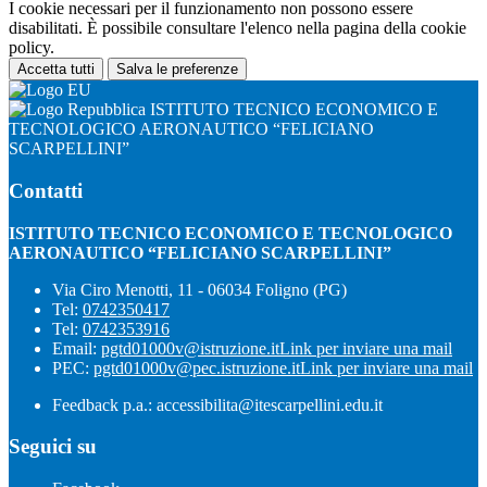
I cookie necessari per il funzionamento non possono essere
disabilitati. È possibile consultare l'elenco nella pagina della cookie
policy.
Accetta tutti
Salva le preferenze
ISTITUTO TECNICO ECONOMICO E
TECNOLOGICO AERONAUTICO “FELICIANO
SCARPELLINI”
Contatti
ISTITUTO TECNICO ECONOMICO E TECNOLOGICO
AERONAUTICO “FELICIANO SCARPELLINI”
Via Ciro Menotti, 11 - 06034 Foligno (PG)
Tel:
0742350417
Tel:
0742353916
Email:
pgtd01000v@istruzione.it
Link per inviare una mail
PEC:
pgtd01000v@pec.istruzione.it
Link per inviare una mail
Feedback p.a.: accessibilita@itescarpellini.edu.it
Seguici su