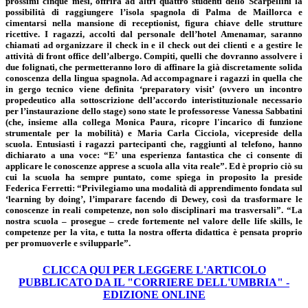
prossimi cinque mesi, offrirà ad altri quattro studenti dello Scarpellini la
possibilità di raggiungere l’isola spagnola di Palma de Maillorca e
cimentarsi nella mansione di receptionist, figura chiave delle strutture
ricettive. I ragazzi, accolti dal personale dell’hotel Amenamar, saranno
chiamati ad organizzare il check in e il check out dei clienti e a gestire le
attività di front office dell’albergo. Compiti, quelli che dovranno assolvere i
due folignati, che permetteranno loro di affinare la già discretamente solida
conoscenza della lingua spagnola. Ad accompagnare i ragazzi in quella che
in gergo tecnico viene definita ‘preparatory visit’ (ovvero un incontro
propedeutico alla sottoscrizione dell’accordo interistituzionale necessario
per l’instaurazione dello stage) sono state le professoresse
Vanessa Sabbatini
(che, insieme alla collega
Monica Paura
, ricopre l'incarico di funzione
strumentale per la mobilità) e
Maria Carla Cicciola
, vicepreside della
scuola. Entusiasti i ragazzi partecipanti che, raggiunti al telefono, hanno
dichiarato a una voce: “E’ una esperienza fantastica che ci consente di
applicare le conoscenze apprese a scuola alla vita reale”. Ed è proprio ciò su
cui la scuola ha sempre puntato, come spiega in proposito la preside
Federica Ferretti
: “Privilegiamo una modalità di apprendimento fondata sul
‘learning by doing’, l’imparare facendo di Dewey, così da trasformare le
conoscenze in reali competenze, non solo disciplinari ma trasversali”. “La
nostra scuola – prosegue – crede fortemente nel valore delle life skills, le
competenze per la vita, e tutta la nostra offerta didattica è pensata proprio
per promuoverle e svilupparle”.
CLICCA QUI PER LEGGERE L'ARTICOLO
PUBBLICATO DA IL "CORRIERE DELL'UMBRIA" -
EDIZIONE ONLINE