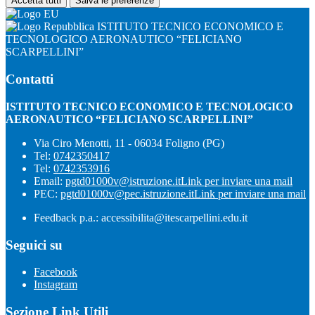
Accetta tutti
Salva le preferenze
ISTITUTO TECNICO ECONOMICO E
TECNOLOGICO AERONAUTICO “FELICIANO
SCARPELLINI”
Contatti
ISTITUTO TECNICO ECONOMICO E TECNOLOGICO
AERONAUTICO “FELICIANO SCARPELLINI”
Via Ciro Menotti, 11 - 06034 Foligno (PG)
Tel:
0742350417
Tel:
0742353916
Email:
pgtd01000v@istruzione.it
Link per inviare una mail
PEC:
pgtd01000v@pec.istruzione.it
Link per inviare una mail
Feedback p.a.: accessibilita@itescarpellini.edu.it
Seguici su
Facebook
Instagram
Sezione Link Utili