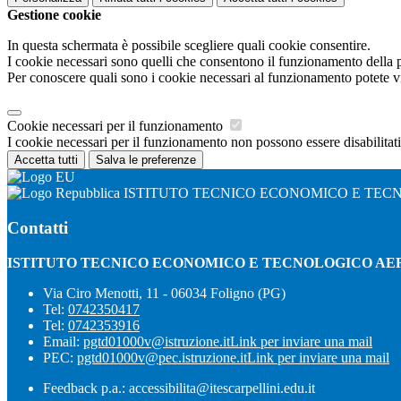
Gestione cookie
In questa schermata è possibile scegliere quali cookie consentire.
I cookie necessari sono quelli che consentono il funzionamento della pi
Per conoscere quali sono i cookie necessari al funzionamento potete v
Cookie necessari per il funzionamento
I cookie necessari per il funzionamento non possono essere disabilitati.
Accetta tutti
Salva le preferenze
ISTITUTO TECNICO ECONOMICO E TEC
Contatti
ISTITUTO TECNICO ECONOMICO E TECNOLOGICO AE
Via Ciro Menotti, 11 - 06034 Foligno (PG)
Tel:
0742350417
Tel:
0742353916
Email:
pgtd01000v@istruzione.it
Link per inviare una mail
PEC:
pgtd01000v@pec.istruzione.it
Link per inviare una mail
Feedback p.a.: accessibilita@itescarpellini.edu.it