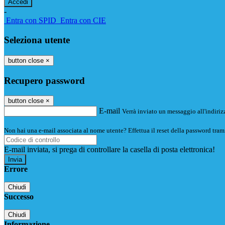
-
Entra con SPID
Entra con CIE
Seleziona utente
button close
×
Recupero password
button close
×
E-mail
Verrà inviato un messaggio all'indirizz
Non hai una e-mail associata al nome utente? Effettua il reset della password tram
E-mail inviata, si prega di controllare la casella di posta elettronica!
Errore
Chiudi
Successo
Chiudi
Informazione