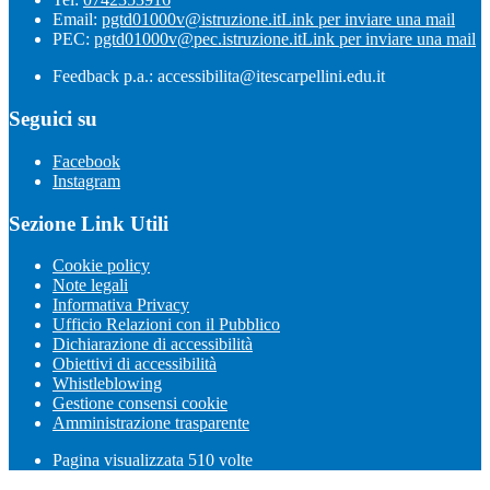
Email:
pgtd01000v@istruzione.it
Link per inviare una mail
PEC:
pgtd01000v@pec.istruzione.it
Link per inviare una mail
Feedback p.a.: accessibilita@itescarpellini.edu.it
Seguici su
Facebook
Instagram
Sezione Link Utili
Cookie policy
Note legali
Informativa Privacy
Ufficio Relazioni con il Pubblico
Dichiarazione di accessibilità
Obiettivi di accessibilità
Whistleblowing
Gestione consensi cookie
Amministrazione trasparente
Pagina visualizzata
510
volte