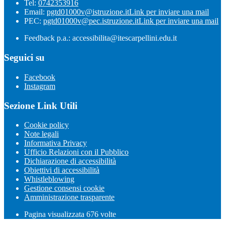
Tel:
0742353916
Email:
pgtd01000v@istruzione.it
Link per inviare una mail
PEC:
pgtd01000v@pec.istruzione.it
Link per inviare una mail
Feedback p.a.: accessibilita@itescarpellini.edu.it
Seguici su
Facebook
Instagram
Sezione Link Utili
Cookie policy
Note legali
Informativa Privacy
Ufficio Relazioni con il Pubblico
Dichiarazione di accessibilità
Obiettivi di accessibilità
Whistleblowing
Gestione consensi cookie
Amministrazione trasparente
Pagina visualizzata
676
volte