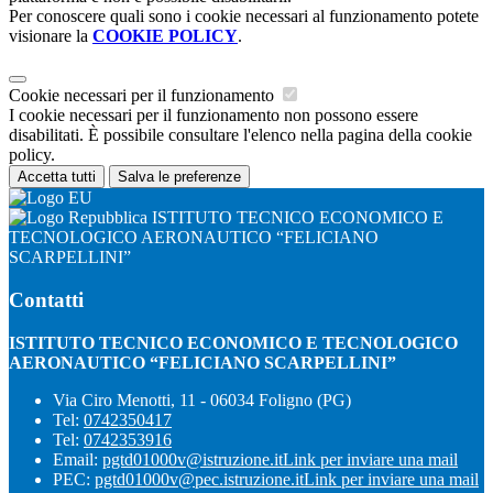
Per conoscere quali sono i cookie necessari al funzionamento potete
visionare la
COOKIE POLICY
.
Cookie necessari per il funzionamento
I cookie necessari per il funzionamento non possono essere
disabilitati. È possibile consultare l'elenco nella pagina della cookie
policy.
Accetta tutti
Salva le preferenze
ISTITUTO TECNICO ECONOMICO E
TECNOLOGICO AERONAUTICO “FELICIANO
SCARPELLINI”
Contatti
ISTITUTO TECNICO ECONOMICO E TECNOLOGICO
AERONAUTICO “FELICIANO SCARPELLINI”
Via Ciro Menotti, 11 - 06034 Foligno (PG)
Tel:
0742350417
Tel:
0742353916
Email:
pgtd01000v@istruzione.it
Link per inviare una mail
PEC:
pgtd01000v@pec.istruzione.it
Link per inviare una mail