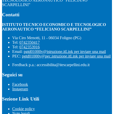
TECNOLOGICO AERONAUTICO “FELICIANO
SCARPELLINI”
Contatti
ISTITUTO TECNICO ECONOMICO E TECNOLOGICO
AERONAUTICO “FELICIANO SCARPELLINI”
Via Ciro Menotti, 11 - 06034 Foligno (PG)
Tel:
0742350417
Tel:
0742353916
Email:
pgtd01000v@istruzione.it
Link per inviare una mail
PEC:
pgtd01000v@pec.istruzione.it
Link per inviare una mail
Feedback p.a.: accessibilita@itescarpellini.edu.it
Seguici su
Facebook
Instagram
Sezione Link Utili
Cookie policy
Note legali