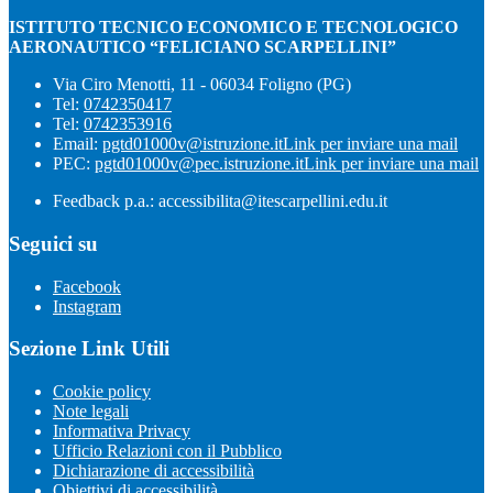
ISTITUTO TECNICO ECONOMICO E TECNOLOGICO
AERONAUTICO “FELICIANO SCARPELLINI”
Via Ciro Menotti, 11 - 06034 Foligno (PG)
Tel:
0742350417
Tel:
0742353916
Email:
pgtd01000v@istruzione.it
Link per inviare una mail
PEC:
pgtd01000v@pec.istruzione.it
Link per inviare una mail
Feedback p.a.: accessibilita@itescarpellini.edu.it
Seguici su
Facebook
Instagram
Sezione Link Utili
Cookie policy
Note legali
Informativa Privacy
Ufficio Relazioni con il Pubblico
Dichiarazione di accessibilità
Obiettivi di accessibilità