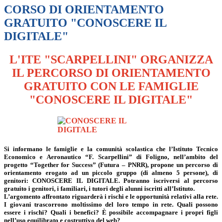
CORSO DI ORIENTAMENTO
GRATUITO "CONOSCERE IL
DIGITALE"
L'ITE "SCARPELLINI" ORGANIZZA
IL PERCORSO DI ORIENTAMENTO
GRATUITO CON LE FAMIGLIE
"CONOSCERE IL DIGITALE"
Si informano le famiglie e la comunità scolastica che l’Istituto Tecnico
Economico e Aeronautico “F. Scarpellini” di Foligno, nell’ambito del
progetto “Together for Success” (Futura – PNRR), propone un percorso di
orientamento erogato ad un piccolo gruppo (di almeno 5 persone), di
genitori: CONOSCERE IL DIGITALE. Potranno iscriversi al percorso
gratuito i genitori, i familiari, i tutori degli alunni iscritti all’Istituto.
L’argomento affrontato riguarderà i rischi e le opportunità relativi alla rete.
I giovani trascorrono moltissimo del loro tempo in rete.
Quali possono
essere i rischi? Quali i benefici? È possibile accompagnare i propri figli
nell’uso equilibrato e costruttivo del web?