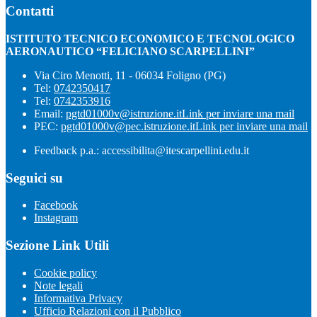
Contatti
ISTITUTO TECNICO ECONOMICO E TECNOLOGICO
AERONAUTICO “FELICIANO SCARPELLINI”
Via Ciro Menotti, 11 - 06034 Foligno (PG)
Tel:
0742350417
Tel:
0742353916
Email:
pgtd01000v@istruzione.it
Link per inviare una mail
PEC:
pgtd01000v@pec.istruzione.it
Link per inviare una mail
Feedback p.a.: accessibilita@itescarpellini.edu.it
Seguici su
Facebook
Instagram
Sezione Link Utili
Cookie policy
Note legali
Informativa Privacy
Ufficio Relazioni con il Pubblico