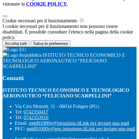
visionare la
COOKIE POLICY
.
Cookie necessari per il funzionamento
I cookie necessari per il funzionamento non possono essere
disabilitati. È possibile consultare l'elenco nella pagina della cookie
policy.
Accetta tutti
Salva le preferenze
ISTITUTO TECNICO ECONOMICO E
TECNOLOGICO AERONAUTICO “FELICIANO
SCARPELLINI”
Contatti
ISTITUTO TECNICO ECONOMICO E TECNOLOGICO
AERONAUTICO “FELICIANO SCARPELLINI”
Via Ciro Menotti, 11 - 06034 Foligno (PG)
Tel:
0742350417
Tel:
0742353916
Email:
pgtd01000v@istruzione.it
Link per inviare una mail
PEC:
pgtd01000v@pec.istruzione.it
Link per inviare una mail