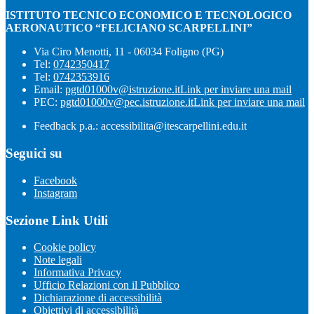
ISTITUTO TECNICO ECONOMICO E TECNOLOGICO
AERONAUTICO “FELICIANO SCARPELLINI”
Via Ciro Menotti, 11 - 06034 Foligno (PG)
Tel:
0742350417
Tel:
0742353916
Email:
pgtd01000v@istruzione.it
Link per inviare una mail
PEC:
pgtd01000v@pec.istruzione.it
Link per inviare una mail
Feedback p.a.: accessibilita@itescarpellini.edu.it
Seguici su
Facebook
Instagram
Sezione Link Utili
Cookie policy
Note legali
Informativa Privacy
Ufficio Relazioni con il Pubblico
Dichiarazione di accessibilità
Obiettivi di accessibilità