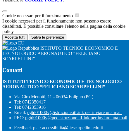
Cookie necessari per il funzionamento
I cookie necessari per il funzionamento non possono essere
disabilitati. È possibile consultare l'elenco nella pagina della cookie
policy.
Accetta tutti
Salva le preferenze
ISTITUTO TECNICO ECONOMICO E
TECNOLOGICO AERONAUTICO “FELICIANO
SCARPELLINI”
Contatti
ISTITUTO TECNICO ECONOMICO E TECNOLOGICO
AERONAUTICO “FELICIANO SCARPELLINI”
Via Ciro Menotti, 11 - 06034 Foligno (PG)
Tel:
0742350417
Tel:
0742353916
Email:
pgtd01000v@istruzione.it
Link per inviare una mail
PEC:
pgtd01000v@pec.istruzione.it
Link per inviare una mail
Feedback p.a.: accessibilita@itescarpellini.edu.it