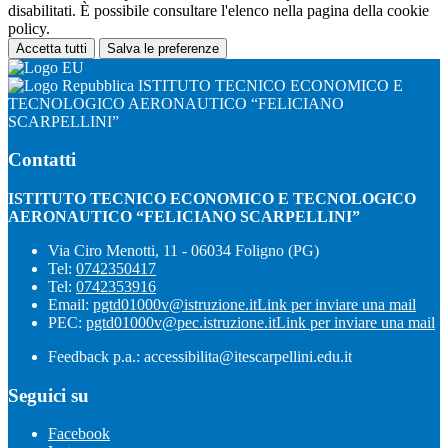
disabilitati. È possibile consultare l'elenco nella pagina della cookie
policy.
Accetta tutti
Salva le preferenze
ISTITUTO TECNICO ECONOMICO E
TECNOLOGICO AERONAUTICO “FELICIANO
SCARPELLINI”
Contatti
ISTITUTO TECNICO ECONOMICO E TECNOLOGICO
AERONAUTICO “FELICIANO SCARPELLINI”
Via Ciro Menotti, 11 - 06034 Foligno (PG)
Tel:
0742350417
Tel:
0742353916
Email:
pgtd01000v@istruzione.it
Link per inviare una mail
PEC:
pgtd01000v@pec.istruzione.it
Link per inviare una mail
Feedback p.a.: accessibilita@itescarpellini.edu.it
Seguici su
Facebook