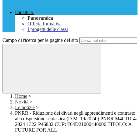
Didattica
Panoramica
Offerta formativa
I progetti delle classi
Campo di ricerca per le pagine del sito
Home
>
Novità
>
Le notizie
>
PNRR - Riduzione dei divari negli apprendimenti e contrasto
alla dispersione scolastica (D.M. 19/2024 ) PNRR M4C1I1.4-
2024-1322-P46832 CUP: F64D21000440006 TITOLO: A
FUTURE FOR ALL