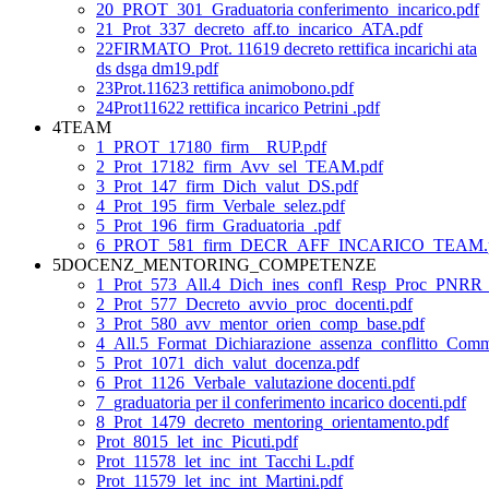
20_PROT_301_Graduatoria conferimento_incarico.pdf
21_Prot_337_decreto_aff.to_incarico_ATA.pdf
22FIRMATO_Prot. 11619 decreto rettifica incarichi ata
ds dsga dm19.pdf
23Prot.11623 rettifica animobono.pdf
24Prot11622 rettifica incarico Petrini .pdf
4TEAM
1_PROT_17180_firm__RUP.pdf
2_Prot_17182_firm_Avv_sel_TEAM.pdf
3_Prot_147_firm_Dich_valut_DS.pdf
4_Prot_195_firm_Verbale_selez.pdf
5_Prot_196_firm_Graduatoria_.pdf
6_PROT_581_firm_DECR_AFF_INCARICO_TEAM.
5DOCENZ_MENTORING_COMPETENZE
1_Prot_573_All.4_Dich_ines_confl_Resp_Proc_PNRR_
2_Prot_577_Decreto_avvio_proc_docenti.pdf
3_Prot_580_avv_mentor_orien_comp_base.pdf
4_All.5_Format_Dichiarazione_assenza_conflitto_Com
5_Prot_1071_dich_valut_docenza.pdf
6_Prot_1126_Verbale_valutazione docenti.pdf
7_graduatoria per il conferimento incarico docenti.pdf
8_Prot_1479_decreto_mentoring_orientamento.pdf
Prot_8015_let_inc_Picuti.pdf
Prot_11578_let_inc_int_Tacchi L.pdf
Prot_11579_let_inc_int_Martini.pdf