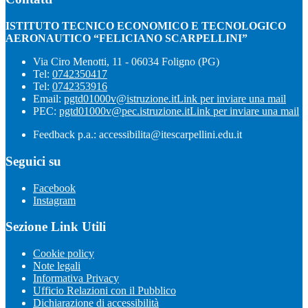
ISTITUTO TECNICO ECONOMICO E TECNOLOGICO
AERONAUTICO “FELICIANO SCARPELLINI”
Via Ciro Menotti, 11 - 06034 Foligno (PG)
Tel:
0742350417
Tel:
0742353916
Email:
pgtd01000v@istruzione.it
Link per inviare una mail
PEC:
pgtd01000v@pec.istruzione.it
Link per inviare una mail
Feedback p.a.: accessibilita@itescarpellini.edu.it
Seguici su
Facebook
Instagram
Sezione Link Utili
Cookie policy
Note legali
Informativa Privacy
Ufficio Relazioni con il Pubblico
Dichiarazione di accessibilità