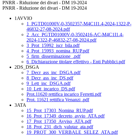
PNRR - Riduzione dei divari - DM 19-2024
PNRR - Riduzione dei divari - DM 19-2024
1AVVIO
1_PGTD01000V-0-3502357-M4C1I1.4-2024-1322-P-
46832-27-08-2024.pdf
2_Acc_PGTD01000V-0-3502416-AC-M4C1I1.4-
2024-1322-P-46832-27-08-2024.pdf
3_Prot_15992_iscr_bila.pdf
4_Prot_15993_nomina_RUP.pdf
5_firm_disseminazione_.pdf
6_Dichiarazione titolare effettivo - Enti Pubblici.pdf
2DS_DSGA
7_Decr_ass_inc_DSGA.pdf
8_Decr_ass_inc_DS.pdf
9_Lett_inc_DSGA.pdf
10_Lett_incarico_DS.pdf
Prot.11620 rettifica incarico Ferretti.pdf
Prot. 11621 rettifica Venanzi .pdf
3ATA
15_Prot_17303_Nomina_RUP.pdf
16_Prot_17349_decreto_avvio_ATA.pdf
17_Prot_17350_Avviso_ATA.pdf
18_Prot_231_dich_valutaz_ata.pdf
19_PROT_300_VERBALE_SELEZ_ATA.pdf