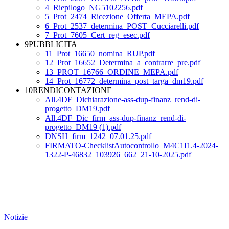
4_Riepilogo_NG5102256.pdf
5_Prot_2474_Ricezione_Offerta_MEPA.pdf
6_Prot_2537_determina_POST_Cucciarelli.pdf
7_Prot_7605_Cert_reg_esec.pdf
9PUBBLICITA
11_Prot_16650_nomina_RUP.pdf
12_Prot_16652_Determina_a_contrarre_pre.pdf
13_PROT_16766_ORDINE_MEPA.pdf
14_Prot_16772_determina_post_targa_dm19.pdf
10RENDICONTAZIONE
All.4DF_Dichiarazione-ass-dup-finanz_rend-di-
progetto_DM19.pdf
All.4DF_Dic_firm_ass-dup-finanz_rend-di-
progetto_DM19 (1).pdf
DNSH_firm_1242_07.01.25.pdf
FIRMATO-ChecklistAutocontrollo_M4C1I1.4-2024-
1322-P-46832_103926_662_21-10-2025.pdf
Notizie