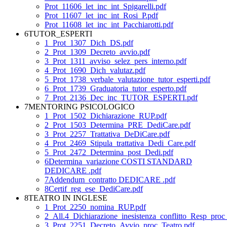
Prot_11606_let_inc_int_Spigarelli.pdf
Prot_11607_let_inc_int_Rosi_P.pdf
Prot_11608_let_inc_int_Pacchiarotti.pdf
6TUTOR_ESPERTI
1_Prot_1307_Dich_DS.pdf
2_Prot_1309_Decreto_avvio.pdf
3_Prot_1311_avviso_selez_pers_interno.pdf
4_Prot_1690_Dich_valutaz.pdf
5_Prot_1738_verbale_valutazione_tutor_esperti.pdf
6_Prot_1739_Graduatoria_tutor_esperto.pdf
7_Prot_2136_Dec_inc_TUTOR_ESPERTI.pdf
7MENTORING PSICOLOGICO
1_Prot_1502_Dichiarazione_RUP.pdf
2_Prot_1503_Determina_PRE_DediCare.pdf
3_Prot_2257_Trattativa_DeDiCare.pdf
4_Prot_2469_Stipula_trattativa_Dedi_Care.pdf
5_Prot_2472_Determina_post_Dedi.pdf
6Determina_variazione COSTI STANDARD
DEDICARE .pdf
7Addendum_contratto DEDICARE .pdf
8Certif_reg_ese_DediCare.pdf
8TEATRO IN INGLESE
1_Prot_2250_nomina_RUP.pdf
2_All.4_Dichiarazione_inesistenza_conflitto_Resp_pr
3_Prot_2251_Decreto_Avvio_proc_Teatro.pdf