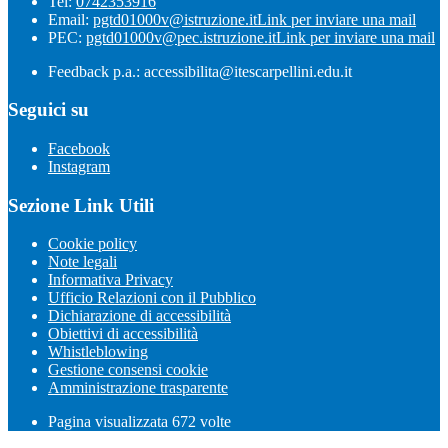
Tel:
0742353916
Email:
pgtd01000v@istruzione.it
Link per inviare una mail
PEC:
pgtd01000v@pec.istruzione.it
Link per inviare una mail
Feedback p.a.: accessibilita@itescarpellini.edu.it
Seguici su
Facebook
Instagram
Sezione Link Utili
Cookie policy
Note legali
Informativa Privacy
Ufficio Relazioni con il Pubblico
Dichiarazione di accessibilità
Obiettivi di accessibilità
Whistleblowing
Gestione consensi cookie
Amministrazione trasparente
Pagina visualizzata
672
volte