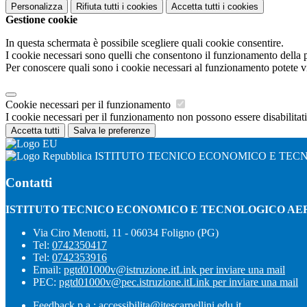
Personalizza
Rifiuta tutti
i cookies
Accetta tutti
i cookies
Gestione cookie
In questa schermata è possibile scegliere quali cookie consentire.
I cookie necessari sono quelli che consentono il funzionamento della pi
Per conoscere quali sono i cookie necessari al funzionamento potete v
Cookie necessari per il funzionamento
I cookie necessari per il funzionamento non possono essere disabilitati.
Accetta tutti
Salva le preferenze
ISTITUTO TECNICO ECONOMICO E TEC
Contatti
ISTITUTO TECNICO ECONOMICO E TECNOLOGICO AE
Via Ciro Menotti, 11 - 06034 Foligno (PG)
Tel:
0742350417
Tel:
0742353916
Email:
pgtd01000v@istruzione.it
Link per inviare una mail
PEC:
pgtd01000v@pec.istruzione.it
Link per inviare una mail
Feedback p.a.: accessibilita@itescarpellini.edu.it