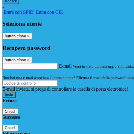
-
Entra con SPID
Entra con CIE
Seleziona utente
button close
×
Recupero password
button close
×
E-mail
Verrà inviato un messaggio all'indirizz
Non hai una e-mail associata al nome utente? Effettua il reset della password tram
E-mail inviata, si prega di controllare la casella di posta elettronica!
Errore
Chiudi
Successo
Chiudi
Informazione