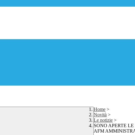
Home
>
Novità
>
Le notizie
>
SONO APERTE LE 
AFM AMMINISTRA