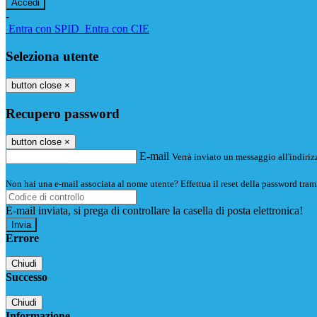
-
Entra con SPID
Entra con CIE
Seleziona utente
button close
×
Recupero password
button close
×
E-mail
Verrà inviato un messaggio all'indirizz
Non hai una e-mail associata al nome utente? Effettua il reset della password tram
E-mail inviata, si prega di controllare la casella di posta elettronica!
Errore
Chiudi
Successo
Chiudi
Informazione