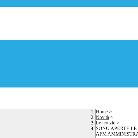
Home
>
Novità
>
Le notizie
>
SONO APERTE LE 
AFM AMMINISTRA