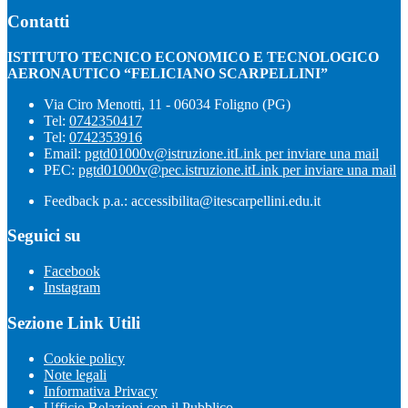
Contatti
ISTITUTO TECNICO ECONOMICO E TECNOLOGICO
AERONAUTICO “FELICIANO SCARPELLINI”
Via Ciro Menotti, 11 - 06034 Foligno (PG)
Tel:
0742350417
Tel:
0742353916
Email:
pgtd01000v@istruzione.it
Link per inviare una mail
PEC:
pgtd01000v@pec.istruzione.it
Link per inviare una mail
Feedback p.a.: accessibilita@itescarpellini.edu.it
Seguici su
Facebook
Instagram
Sezione Link Utili
Cookie policy
Note legali
Informativa Privacy
Ufficio Relazioni con il Pubblico