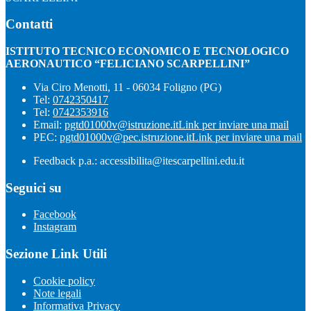
Contatti
ISTITUTO TECNICO ECONOMICO E TECNOLOGICO
AERONAUTICO “FELICIANO SCARPELLINI”
Via Ciro Menotti, 11 - 06034 Foligno (PG)
Tel:
0742350417
Tel:
0742353916
Email:
pgtd01000v@istruzione.it
Link per inviare una mail
PEC:
pgtd01000v@pec.istruzione.it
Link per inviare una mail
Feedback p.a.: accessibilita@itescarpellini.edu.it
Seguici su
Facebook
Instagram
Sezione Link Utili
Cookie policy
Note legali
Informativa Privacy