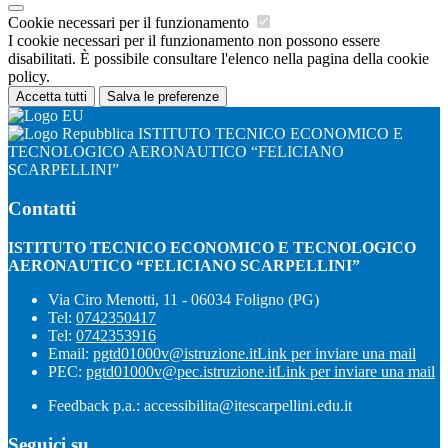
Cookie necessari per il funzionamento
I cookie necessari per il funzionamento non possono essere
disabilitati. È possibile consultare l'elenco nella pagina della cookie
policy.
Accetta tutti
Salva le preferenze
ISTITUTO TECNICO ECONOMICO E
TECNOLOGICO AERONAUTICO “FELICIANO
SCARPELLINI”
Contatti
ISTITUTO TECNICO ECONOMICO E TECNOLOGICO
AERONAUTICO “FELICIANO SCARPELLINI”
Via Ciro Menotti, 11 - 06034 Foligno (PG)
Tel:
0742350417
Tel:
0742353916
Email:
pgtd01000v@istruzione.it
Link per inviare una mail
PEC:
pgtd01000v@pec.istruzione.it
Link per inviare una mail
Feedback p.a.: accessibilita@itescarpellini.edu.it
Seguici su