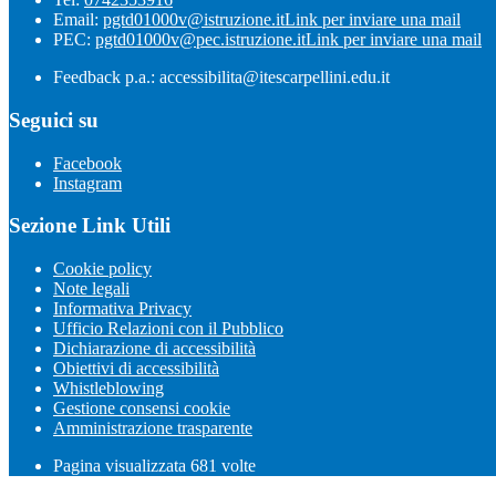
Email:
pgtd01000v@istruzione.it
Link per inviare una mail
PEC:
pgtd01000v@pec.istruzione.it
Link per inviare una mail
Feedback p.a.: accessibilita@itescarpellini.edu.it
Seguici su
Facebook
Instagram
Sezione Link Utili
Cookie policy
Note legali
Informativa Privacy
Ufficio Relazioni con il Pubblico
Dichiarazione di accessibilità
Obiettivi di accessibilità
Whistleblowing
Gestione consensi cookie
Amministrazione trasparente
Pagina visualizzata
681
volte