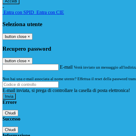
-
Entra con SPID
Entra con CIE
Seleziona utente
button close
×
Recupero password
button close
×
E-mail
Verrà inviato un messaggio all'indirizz
Non hai una e-mail associata al nome utente? Effettua il reset della password tram
E-mail inviata, si prega di controllare la casella di posta elettronica!
Errore
Chiudi
Successo
Chiudi
Informazione