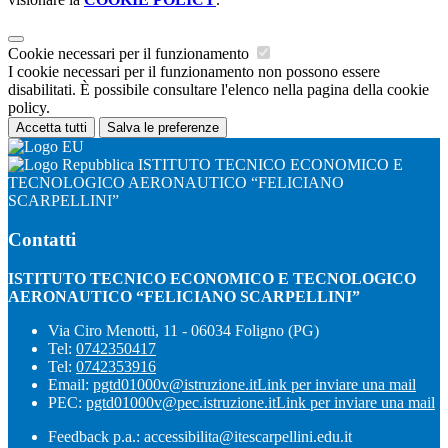
Cookie necessari per il funzionamento
I cookie necessari per il funzionamento non possono essere
disabilitati. È possibile consultare l'elenco nella pagina della cookie
policy.
Accetta tutti
Salva le preferenze
ISTITUTO TECNICO ECONOMICO E
TECNOLOGICO AERONAUTICO “FELICIANO
SCARPELLINI”
Contatti
ISTITUTO TECNICO ECONOMICO E TECNOLOGICO
AERONAUTICO “FELICIANO SCARPELLINI”
Via Ciro Menotti, 11 - 06034 Foligno (PG)
Tel:
0742350417
Tel:
0742353916
Email:
pgtd01000v@istruzione.it
Link per inviare una mail
PEC:
pgtd01000v@pec.istruzione.it
Link per inviare una mail
Feedback p.a.: accessibilita@itescarpellini.edu.it