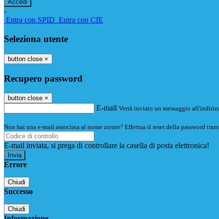
-
Entra con SPID
Entra con CIE
Seleziona utente
button close
×
Recupero password
button close
×
E-mail
Verrà inviato un messaggio all'indirizz
Non hai una e-mail associata al nome utente? Effettua il reset della password tram
E-mail inviata, si prega di controllare la casella di posta elettronica!
Errore
Chiudi
Successo
Chiudi
Informazione