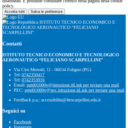
disabilitati. È possibile consultare l'elenco nella pagina della cookie
policy.
Accetta tutti
Salva le preferenze
ISTITUTO TECNICO ECONOMICO E
TECNOLOGICO AERONAUTICO “FELICIANO
SCARPELLINI”
Contatti
ISTITUTO TECNICO ECONOMICO E TECNOLOGICO
AERONAUTICO “FELICIANO SCARPELLINI”
Via Ciro Menotti, 11 - 06034 Foligno (PG)
Tel:
0742350417
Tel:
0742353916
Email:
pgtd01000v@istruzione.it
Link per inviare una mail
PEC:
pgtd01000v@pec.istruzione.it
Link per inviare una mail
Feedback p.a.: accessibilita@itescarpellini.edu.it
Seguici su
Facebook
Instagram