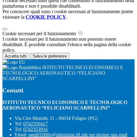
I cookie necessari sono quelli che consentono il funzionamento della
piattaforma e non è possibile disabilitarli.
Per conoscere quali sono i cookie necessari al funzionamento potete
visionare la
COOKIE POLICY
.
Cookie necessari per il funzionamento
I cookie necessari per il funzionamento non possono essere
disabilitati. È possibile consultare l'elenco nella pagina della cookie
policy.
Accetta tutti
Salva le preferenze
ISTITUTO TECNICO ECONOMICO E
TECNOLOGICO AERONAUTICO “FELICIANO
SCARPELLINI”
Contatti
ISTITUTO TECNICO ECONOMICO E TECNOLOGICO
AERONAUTICO “FELICIANO SCARPELLINI”
Via Ciro Menotti, 11 - 06034 Foligno (PG)
Tel:
0742350417
Tel:
0742353916
Email:
pgtd01000v@istruzione.it
Link per inviare una mail