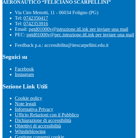
AERONAUTICO “FELICIANO SCARPELLINI”
Via Ciro Menotti, 11 - 06034 Foligno (PG)
Tel:
0742350417
Tel:
0742353916
Email:
pgtd01000v@istruzione.it
Link per inviare una mail
PEC:
pgtd01000v@pec.istruzione.it
Link per inviare una mail
Feedback p.a.: accessibilita@itescarpellini.edu.it
Seguici su
Facebook
Instagram
Sezione Link Utili
Cookie policy
Note legali
Informativa Privacy
Ufficio Relazioni con il Pubblico
Dichiarazione di accessibilità
Obiettivi di accessibilità
Whistleblowing
Gestione consensi cookie