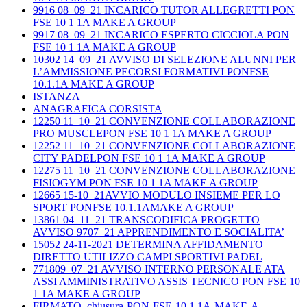
9916 08_09_21 INCARICO TUTOR ALLEGRETTI PON
FSE 10 1 1A MAKE A GROUP
9917 08_09_21 INCARICO ESPERTO CICCIOLA PON
FSE 10 1 1A MAKE A GROUP
10302 14_09_21 AVVISO DI SELEZIONE ALUNNI PER
L’AMMISSIONE PECORSI FORMATIVI PONFSE
10.1.1A MAKE A GROUP
ISTANZA
ANAGRAFICA CORSISTA
12250 11_10_21 CONVENZIONE COLLABORAZIONE
PRO MUSCLEPON FSE 10 1 1A MAKE A GROUP
12252 11_10_21 CONVENZIONE COLLABORAZIONE
CITY PADELPON FSE 10 1 1A MAKE A GROUP
12275 11_10_21 CONVENZIONE COLLABORAZIONE
FISIOGYM PON FSE 10 1 1A MAKE A GROUP
12665 15-10_21AVVIO MODULO INSIEME PER LO
SPORT PONFSE 10.1.1AMAKE A GROUP
13861 04_11_21 TRANSCODIFICA PROGETTO
AVVISO 9707_21 APPRENDIMENTO E SOCIALITA’
15052 24-11-2021 DETERMINA AFFIDAMENTO
DIRETTO UTILIZZO CAMPI SPORTIVI PADEL
771809_07_21 AVVISO INTERNO PERSONALE ATA
ASSI AMMINISTRATIVO ASSIS TECNICO PON FSE 10
1 1A MAKE A GROUP
FIRMATO_chiusura-PON-FSE-10.1.1A-MAKE-A-