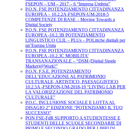
FSEPON – UM – 2017 – 6 “Impresa Umbria”
P.O.N. FSE POTENZIAMENTO CITTADINANZA
EUROPEA – 10.2.2A-FSEPON-UM-2018-5
COMPETENZE DI BASE – Moving Towards a
Digital Society
P.O.N. FSE POTENZIAMENTO CITTADINANZA
EUROPEA -10.2.3B POTENZIAMENTO
LINGUISTICO CLIL – PLUs – POLitiche digitali per
un’Europa Unita
P.O.N. FSE POTENZIAMENTO CITTADINANZA
EUROPEA -10.2.3C MOBILITA’
TRANSANAZIONALE – “DSM (Digital Single
Market)@Work!”
P.O.N. F.S.E. POTENZIAMENTO
DELL’EDUCAZIONE AL PATRIMONIO
CULTURALE, ARTISTICO, PAESAGGISTICO
10.2.5A -FSEPON-UM-2018-19 “LIVING LAB PER
LA VALORIZZAZIONE DEL PATRIMONIO
CULTURALE”
P.O.C. INCLUSIONE SOCIALE E LOTTA AL
DISAGIO 2° EDIZIONE “POTENZIAMO IL TUO
SUCCESSO”
PON FSE-FdR SUPPORTO A STUDENTESSE E
STUDENTI DELLE SCUOLE SECONDARIE DI
PRIMO E SECONDO GRADO PER LIBRI DI