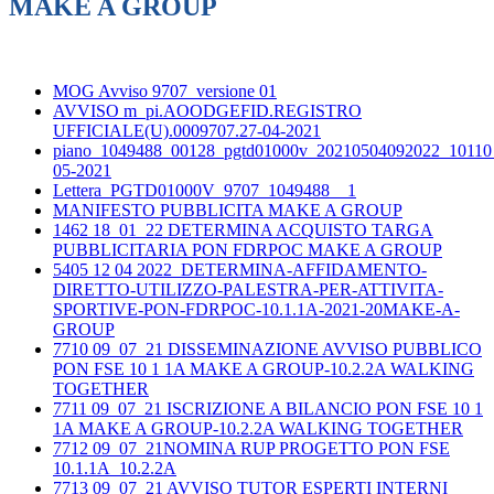
MAKE A GROUP
MOG Avviso 9707_versione 01
AVVISO m_pi.AOODGEFID.REGISTRO
UFFICIALE(U).0009707.27-04-2021
piano_1049488_00128_pgtd01000v_20210504092022_10110
05-2021
Lettera_PGTD01000V_9707_1049488__1
MANIFESTO PUBBLICITA MAKE A GROUP
1462 18_01_22 DETERMINA ACQUISTO TARGA
PUBBLICITARIA PON FDRPOC MAKE A GROUP
5405 12 04 2022_DETERMINA-AFFIDAMENTO-
DIRETTO-UTILIZZO-PALESTRA-PER-ATTIVITA-
SPORTIVE-PON-FDRPOC-10.1.1A-2021-20MAKE-A-
GROUP
7710 09_07_21 DISSEMINAZIONE AVVISO PUBBLICO
PON FSE 10 1 1A MAKE A GROUP-10.2.2A WALKING
TOGETHER
7711 09_07_21 ISCRIZIONE A BILANCIO PON FSE 10 1
1A MAKE A GROUP-10.2.2A WALKING TOGETHER
7712 09_07_21NOMINA RUP PROGETTO PON FSE
10.1.1A_10.2.2A
7713 09_07_21 AVVISO TUTOR ESPERTI INTERNI