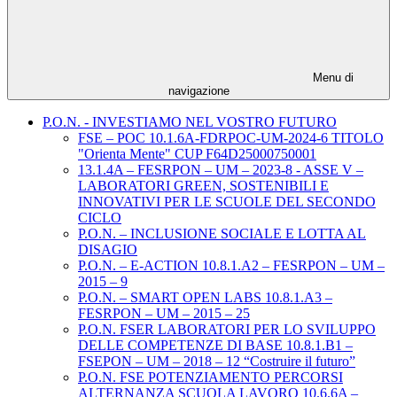
Menu di
navigazione
P.O.N. - INVESTIAMO NEL VOSTRO FUTURO
FSE – POC 10.1.6A-FDRPOC-UM-2024-6 TITOLO
"Orienta Mente" CUP F64D25000750001
13.1.4A – FESRPON – UM – 2023-8 - ASSE V –
LABORATORI GREEN, SOSTENIBILI E
INNOVATIVI PER LE SCUOLE DEL SECONDO
CICLO
P.O.N. – INCLUSIONE SOCIALE E LOTTA AL
DISAGIO
P.O.N. – E-ACTION 10.8.1.A2 – FESRPON – UM –
2015 – 9
P.O.N. – SMART OPEN LABS 10.8.1.A3 –
FESRPON – UM – 2015 – 25
P.O.N. FSER LABORATORI PER LO SVILUPPO
DELLE COMPETENZE DI BASE 10.8.1.B1 –
FSEPON – UM – 2018 – 12 “Costruire il futuro”
P.O.N. FSE POTENZIAMENTO PERCORSI
ALTERNANZA SCUOLA LAVORO 10.6.6A –