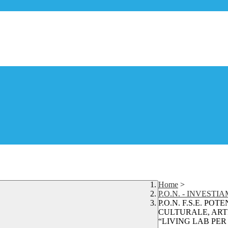
Home
>
P.O.N. - INVEST
P.O.N. F.S.E. P
CULTURALE, ARTI
“LIVING LAB PE