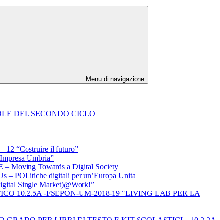
Menu di navigazione
CUOLE DEL SECONDO CICLO
Costruire il futuro”
presa Umbria”
ing Towards a Digital Society
tiche digitali per un’Europa Unita
l Single Market)@Work!”
O 10.2.5A -FSEPON-UM-2018-19 “LIVING LAB PER LA
RADO PER LIBRI DI TESTO E KIT SCOLASTICI – 10.2.2A