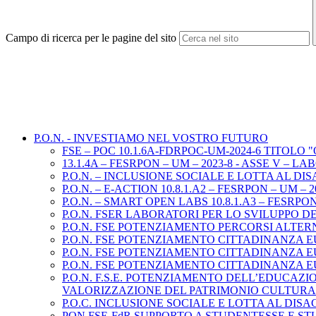
Campo di ricerca per le pagine del sito
P.O.N. - INVESTIAMO NEL VOSTRO FUTURO
FSE – POC 10.1.6A-FDRPOC-UM-2024-6 TITOLO "O
13.1.4A – FESRPON – UM – 2023-8 - ASSE V –
P.O.N. – INCLUSIONE SOCIALE E LOTTA AL DI
P.O.N. – E-ACTION 10.8.1.A2 – FESRPON – UM – 2
P.O.N. – SMART OPEN LABS 10.8.1.A3 – FESRPON 
P.O.N. FSER LABORATORI PER LO SVILUPPO DELLE 
P.O.N. FSE POTENZIAMENTO PERCORSI ALTERNAN
P.O.N. FSE POTENZIAMENTO CITTADINANZA EUROP
P.O.N. FSE POTENZIAMENTO CITTADINANZA EUROPE
P.O.N. FSE POTENZIAMENTO CITTADINANZA EURO
P.O.N. F.S.E. POTENZIAMENTO DELL’EDUCAZIO
VALORIZZAZIONE DEL PATRIMONIO CULTURA
P.O.C. INCLUSIONE SOCIALE E LOTTA AL DIS
PON FSE-FdR SUPPORTO A STUDENTESSE E STU