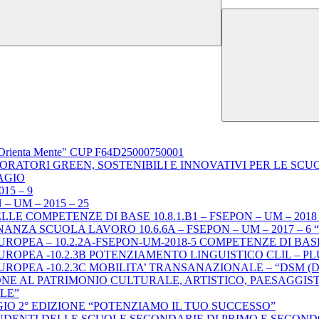
rienta Mente" CUP F64D25000750001
 LABORATORI GREEN, SOSTENIBILI E INNOVATIVI PER LE S
SAGIO
015 – 9
– UM – 2015 – 25
COMPETENZE DI BASE 10.8.1.B1 – FSEPON – UM – 2018 – 12 “
ZA SCUOLA LAVORO 10.6.6A – FSEPON – UM – 2017 – 6 “Im
EA – 10.2.2A-FSEPON-UM-2018-5 COMPETENZE DI BASE – Mov
A -10.2.3B POTENZIAMENTO LINGUISTICO CLIL – PLUs – POLi
PEA -10.2.3C MOBILITA’ TRANSANAZIONALE – “DSM (Digita
NE AL PATRIMONIO CULTURALE, ARTISTICO, PAESAGGISTIC
LE”
AGIO 2° EDIZIONE “POTENZIAMO IL TUO SUCCESSO”
DENTI DELLE SCUOLE SECONDARIE DI PRIMO E SECONDO G